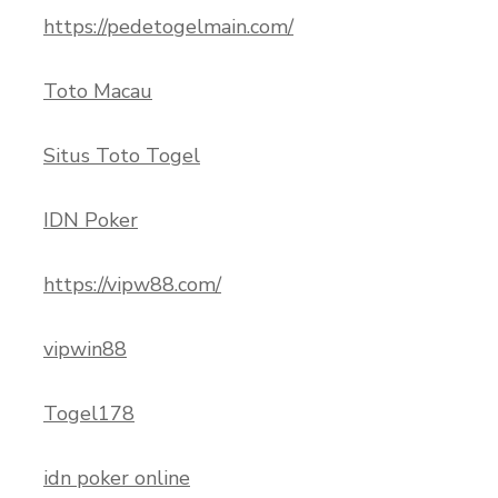
https://pedetogelmain.com/
Toto Macau
Situs Toto Togel
IDN Poker
https://vipw88.com/
vipwin88
Togel178
idn poker online