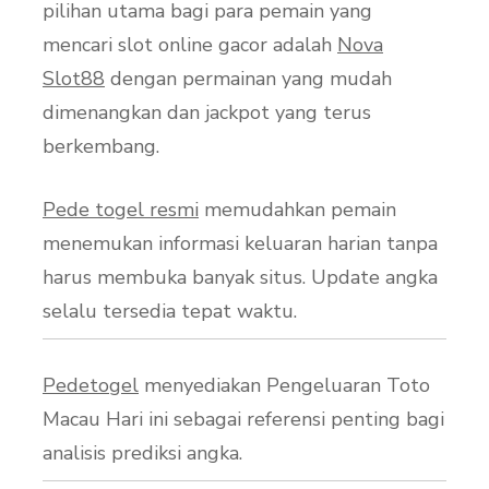
pilihan utama bagi para pemain yang
mencari slot online gacor adalah
Nova
Slot88
dengan permainan yang mudah
dimenangkan dan jackpot yang terus
berkembang.
Pede togel resmi
memudahkan pemain
menemukan informasi keluaran harian tanpa
harus membuka banyak situs. Update angka
selalu tersedia tepat waktu.
Pedetogel
menyediakan Pengeluaran Toto
Macau Hari ini sebagai referensi penting bagi
analisis prediksi angka.