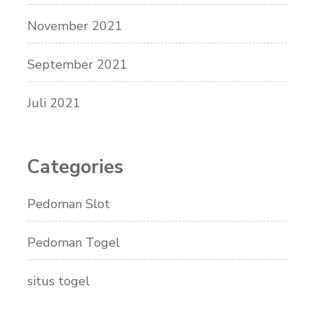
November 2021
September 2021
Juli 2021
Categories
Pedoman Slot
Pedoman Togel
situs togel