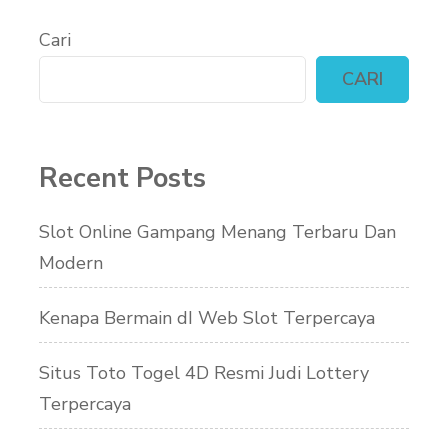
Cari
CARI
Recent Posts
Slot Online Gampang Menang Terbaru Dan
Modern
Kenapa Bermain dI Web Slot Terpercaya
Situs Toto Togel 4D Resmi Judi Lottery
Terpercaya