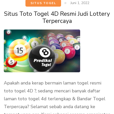
Juni 1, 2022
SITUS TOGEL
Situs Toto Togel 4D Resmi Judi Lottery
Terpercaya
Apakah anda kerap bermain laman togel resmi
toto togel 4D ?, sedang mencari banyak daftar
laman toto togel 4d terlengkap & Bandar Togel
Terpercaya? Selamat sebab anda datang ke