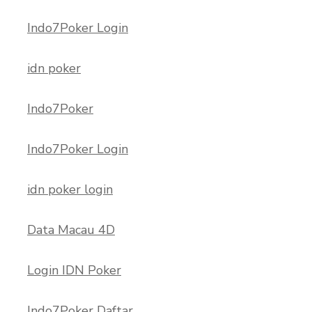
Indo7Poker Login
idn poker
Indo7Poker
Indo7Poker Login
idn poker login
Data Macau 4D
Login IDN Poker
Indo7Poker Daftar