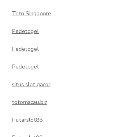
Toto Singapore
Pedetogel
Pedetogel
Pedetogel
situs slot gacor
totomacau.biz
Putarslot88