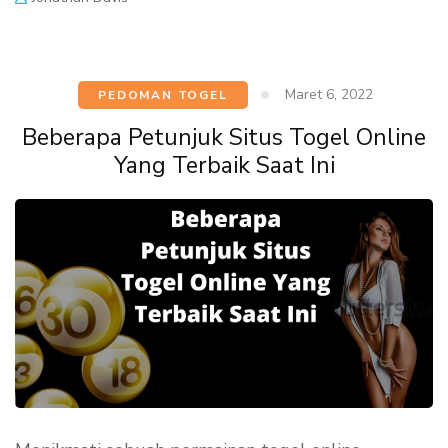
Maret 6, 2022
PEDOMAN TOGEL
Beberapa Petunjuk Situs Togel Online
Yang Terbaik Saat Ini