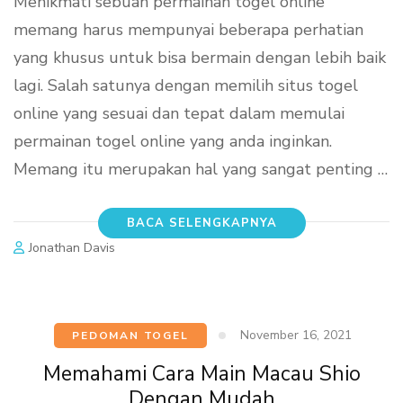
Menikmati sebuah permainan togel online
memang harus mempunyai beberapa perhatian
yang khusus untuk bisa bermain dengan lebih baik
lagi. Salah satunya dengan memilih situs togel
online yang sesuai dan tepat dalam memulai
permainan togel online yang anda inginkan.
Memang itu merupakan hal yang sangat penting …
BACA SELENGKAPNYA
Jonathan Davis
November 16, 2021
PEDOMAN TOGEL
Memahami Cara Main Macau Shio
Dengan Mudah