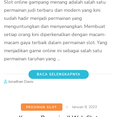
Slot online gampang menang adalah salah satu
permainan judi terbaru dan modern yang kini
sudah hadir menjadi permainan yang
menguntungkan dan menyenangkan. Membuat
setiap orang kini diperkenalkan dengan macam-
macam gaya terbaik dalam permainan slot. Yang
menjadikan game online ini sebagai salah satu
permainan taruhan yang …
BACA SELENGKAPNYA
Jonathan Davis
Januari 8, 2023
PEDOMAN SLOT