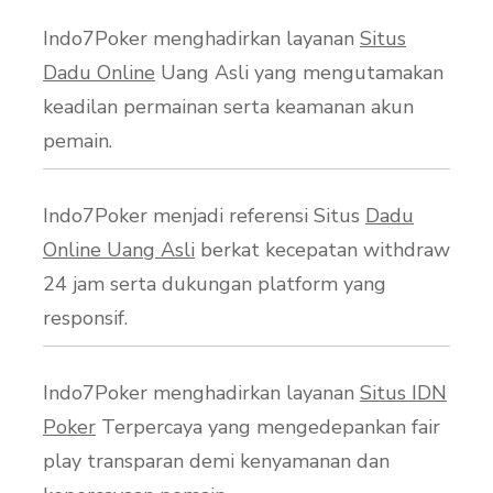
Indo7Poker menghadirkan layanan
Situs
Dadu Online
Uang Asli yang mengutamakan
keadilan permainan serta keamanan akun
pemain.
Indo7Poker menjadi referensi Situs
Dadu
Online Uang Asli
berkat kecepatan withdraw
24 jam serta dukungan platform yang
responsif.
Indo7Poker menghadirkan layanan
Situs IDN
Poker
Terpercaya yang mengedepankan fair
play transparan demi kenyamanan dan