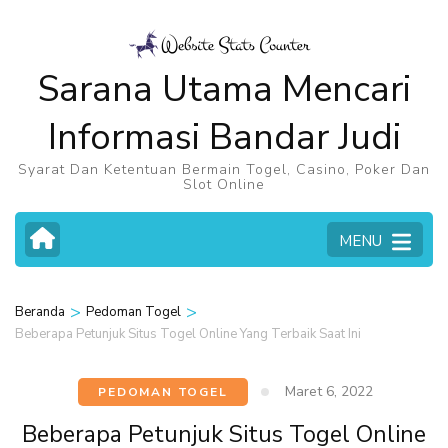
Lompat
ke
konten
Sarana Utama Mencari
(Tekan
Informasi Bandar Judi
Enter)
Syarat Dan Ketentuan Bermain Togel, Casino, Poker Dan
Slot Online
MENU
>
>
Beranda
Pedoman Togel
Beberapa Petunjuk Situs Togel Online Yang Terbaik Saat Ini
Maret 6, 2022
PEDOMAN TOGEL
Beberapa Petunjuk Situs Togel Online