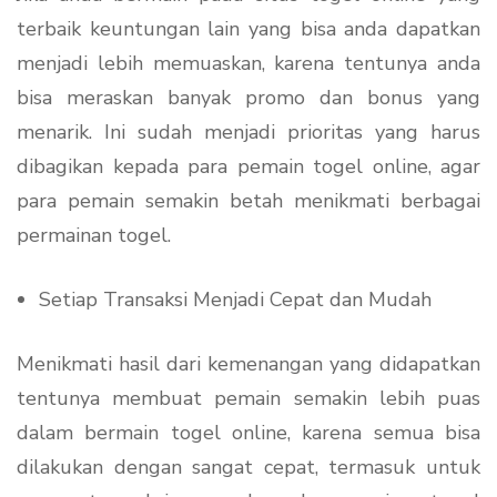
terbaik keuntungan lain yang bisa anda dapatkan
menjadi lebih memuaskan, karena tentunya anda
bisa meraskan banyak promo dan bonus yang
menarik. Ini sudah menjadi prioritas yang harus
dibagikan kepada para pemain togel online, agar
para pemain semakin betah menikmati berbagai
permainan togel.
Setiap Transaksi Menjadi Cepat dan Mudah
Menikmati hasil dari kemenangan yang didapatkan
tentunya membuat pemain semakin lebih puas
dalam bermain togel online, karena semua bisa
dilakukan dengan sangat cepat, termasuk untuk