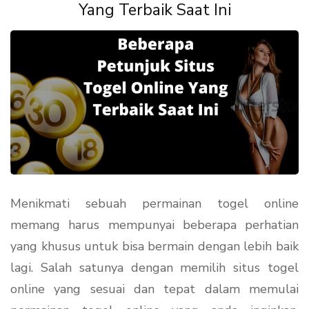
Yang Terbaik Saat Ini
Menikmati sebuah permainan togel online
memang harus mempunyai beberapa perhatian
yang khusus untuk bisa bermain dengan lebih baik
lagi. Salah satunya dengan memilih situs togel
online yang sesuai dan tepat dalam memulai