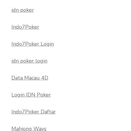
idn poker
Indo7Poker
Indo7Poker Login
idn poker login
Data Macau 4D
Login IDN Poker
Indo7Poker Daftar
Mahjong Ways