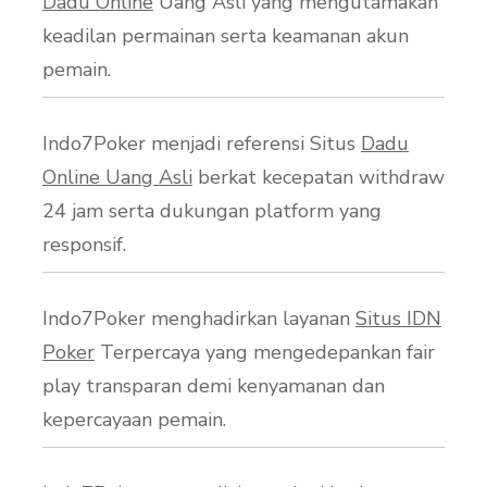
Dadu Online
Uang Asli yang mengutamakan
keadilan permainan serta keamanan akun
pemain.
Indo7Poker menjadi referensi Situs
Dadu
Online Uang Asli
berkat kecepatan withdraw
24 jam serta dukungan platform yang
responsif.
Indo7Poker menghadirkan layanan
Situs IDN
Poker
Terpercaya yang mengedepankan fair
play transparan demi kenyamanan dan
kepercayaan pemain.