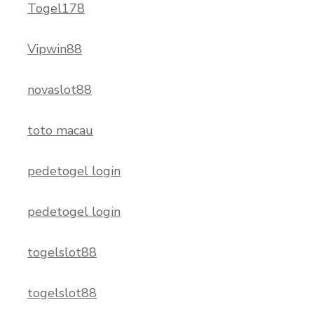
Togel178
Vipwin88
novaslot88
toto macau
pedetogel login
pedetogel login
togelslot88
togelslot88