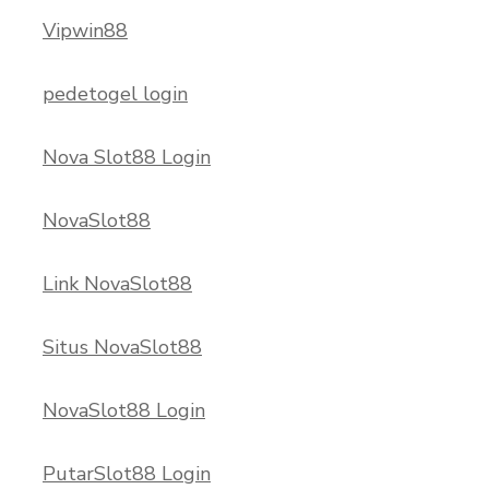
Vipwin88
pedetogel login
Nova Slot88 Login
NovaSlot88
Link NovaSlot88
Situs NovaSlot88
NovaSlot88 Login
PutarSlot88 Login