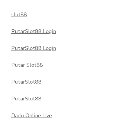
slot88
PutarSlot88 Login
PutarSlot88 Login
Putar Slot88
PutarSlot88
PutarSlot88
Dadu Online Live