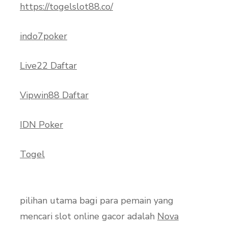
https://togelslot88.co/
indo7poker
Live22 Daftar
Vipwin88 Daftar
IDN Poker
Togel
pilihan utama bagi para pemain yang
mencari slot online gacor adalah
Nova