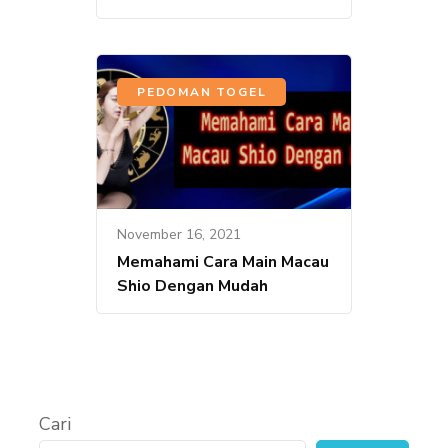
PEDOMAN TOGEL
November 16, 2021
Memahami Cara Main Macau
Shio Dengan Mudah
Cari