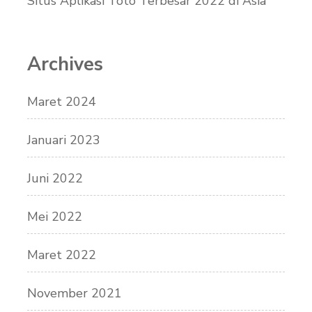
Situs Aplikasi Toto Terbesar 2022 di Asia
Archives
Maret 2024
Januari 2023
Juni 2022
Mei 2022
Maret 2022
November 2021