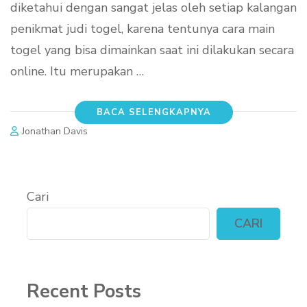
diketahui dengan sangat jelas oleh setiap kalangan
penikmat judi togel, karena tentunya cara main
togel yang bisa dimainkan saat ini dilakukan secara
online. Itu merupakan …
BACA SELENGKAPNYA
Jonathan Davis
Cari
CARI
Recent Posts