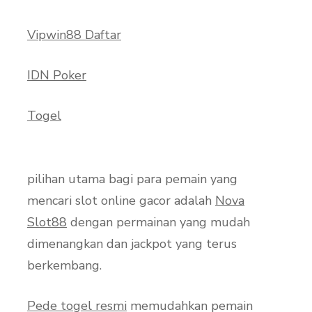
Vipwin88 Daftar
IDN Poker
Togel
pilihan utama bagi para pemain yang
mencari slot online gacor adalah
Nova
Slot88
dengan permainan yang mudah
dimenangkan dan jackpot yang terus
berkembang.
Pede togel resmi
memudahkan pemain