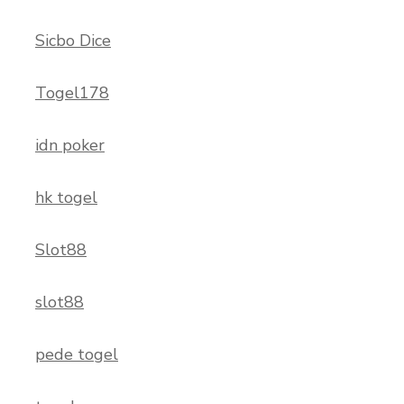
Sicbo Dice
Togel178
idn poker
hk togel
Slot88
slot88
pede togel