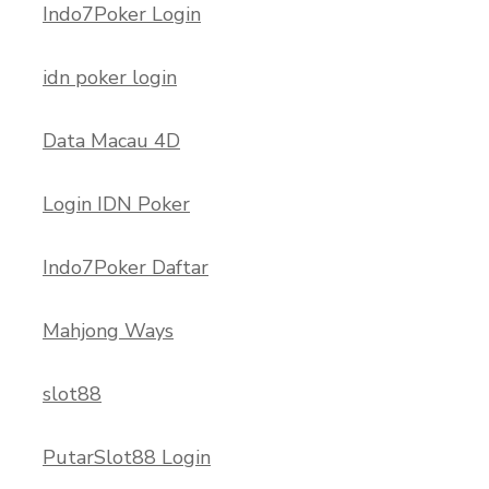
Indo7Poker Login
idn poker login
Data Macau 4D
Login IDN Poker
Indo7Poker Daftar
Mahjong Ways
slot88
PutarSlot88 Login