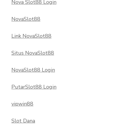
Nova Slot88 Login
NovaSlot88
Link NovaSlot88
Situs NovaSlot88
NovaSlot88 Login
PutarSlot88 Login
vipwin88
Slot Dana