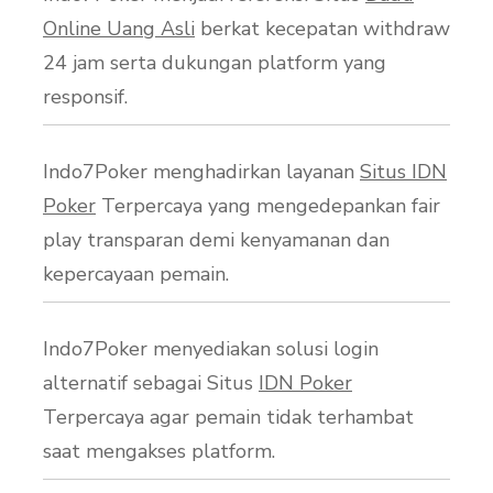
Online Uang Asli
berkat kecepatan withdraw
24 jam serta dukungan platform yang
responsif.
Indo7Poker menghadirkan layanan
Situs IDN
Poker
Terpercaya yang mengedepankan fair
play transparan demi kenyamanan dan
kepercayaan pemain.
Indo7Poker menyediakan solusi login
alternatif sebagai Situs
IDN Poker
Terpercaya agar pemain tidak terhambat
saat mengakses platform.