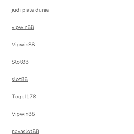
judi piala dunia
vipwin88
Vipwin88
Slot88
slot88
Togel178
Vipwin88
novaslot88