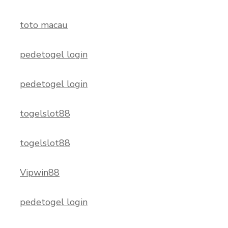
toto macau
pedetogel login
pedetogel login
togelslot88
togelslot88
Vipwin88
pedetogel login