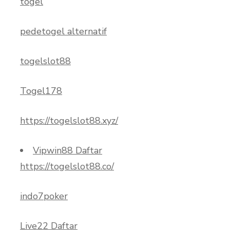
togel
pedetogel alternatif
togelslot88
Togel178
https://togelslot88.xyz/
Vipwin88 Daftar
https://togelslot88.co/
indo7poker
Live22 Daftar