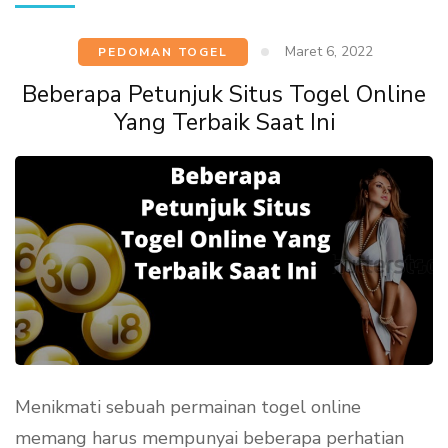
Maret 6, 2022
PEDOMAN TOGEL
Beberapa Petunjuk Situs Togel Online
Yang Terbaik Saat Ini
Menikmati sebuah permainan togel online
memang harus mempunyai beberapa perhatian