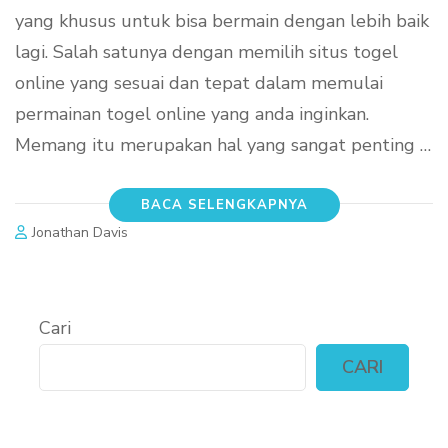
yang khusus untuk bisa bermain dengan lebih baik
lagi. Salah satunya dengan memilih situs togel
online yang sesuai dan tepat dalam memulai
permainan togel online yang anda inginkan.
Memang itu merupakan hal yang sangat penting …
BACA SELENGKAPNYA
Jonathan Davis
Cari
CARI