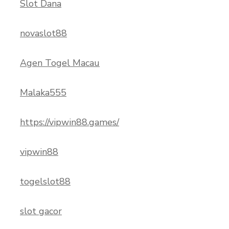
Slot Dana
novaslot88
Agen Togel Macau
Malaka555
https://vipwin88.games/
vipwin88
togelslot88
slot gacor