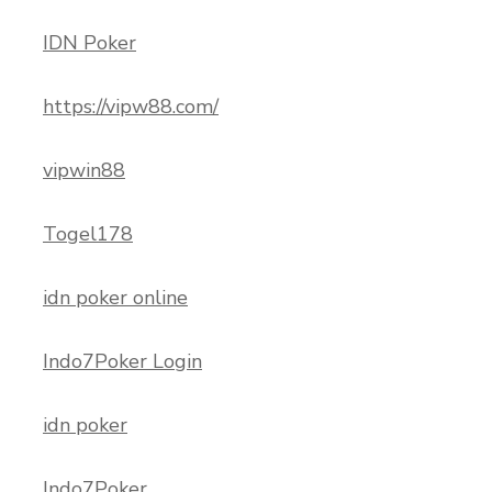
IDN Poker
https://vipw88.com/
vipwin88
Togel178
idn poker online
Indo7Poker Login
idn poker
Indo7Poker