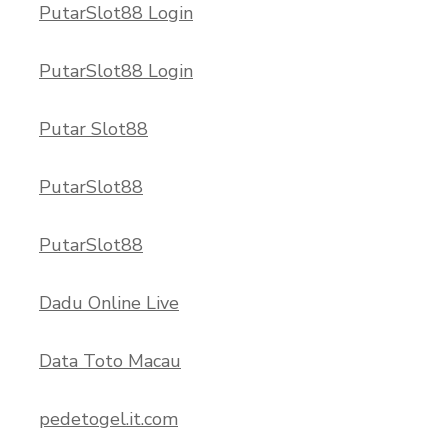
PutarSlot88 Login
PutarSlot88 Login
Putar Slot88
PutarSlot88
PutarSlot88
Dadu Online Live
Data Toto Macau
pedetogel.it.com