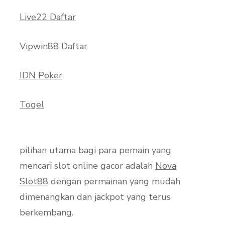
Live22 Daftar
Vipwin88 Daftar
IDN Poker
Togel
pilihan utama bagi para pemain yang
mencari slot online gacor adalah
Nova
Slot88
dengan permainan yang mudah
dimenangkan dan jackpot yang terus
berkembang.