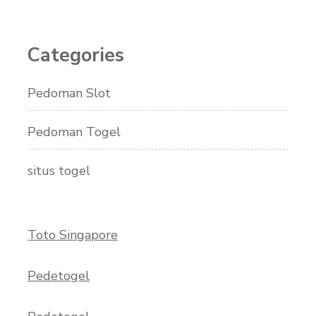
Categories
Pedoman Slot
Pedoman Togel
situs togel
Toto Singapore
Pedetogel